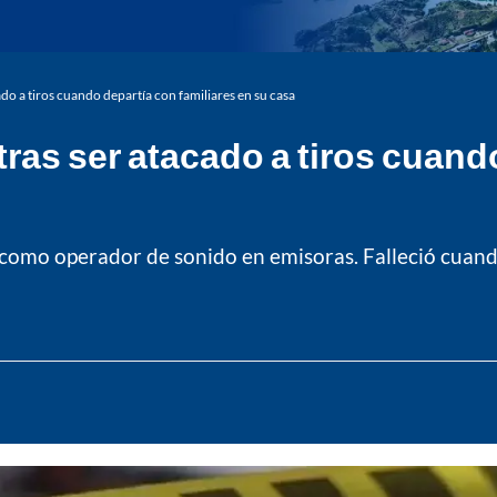
o a tiros cuando departía con familiares en su casa
ras ser atacado a tiros cuando
como operador de sonido en emisoras. Falleció cuando