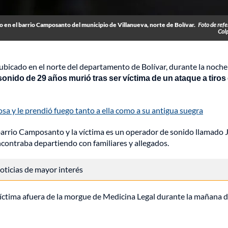
o en el barrio Camposanto del municipio de Villanueva, norte de Bolívar.
Foto de refe
Col
 ubicado en el norte del departamento de Bolívar, durante la noche
onido de 29 años murió tras ser víctima de un ataque a tiros
osa y le prendió fuego tanto a ella como a su antigua suegra
l barrio Camposanto y la víctima es un operador de sonido llamado 
ncontraba departiendo con familiares y allegados.
 noticias de mayor interés
íctima afuera de la morgue de Medicina Legal durante la mañana d