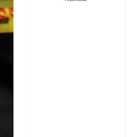
Facebook
X
Whatsapp
Copiar enlace
Telegram
LinkedIn