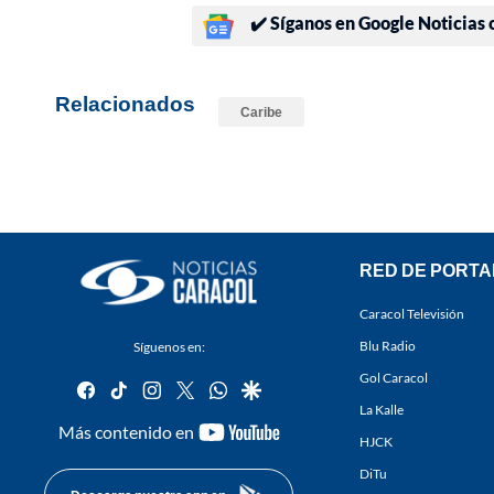
✔️ Síganos en Google Noticias
Relacionados
Caribe
RED DE PORTA
Caracol Televisión
Blu Radio
Síguenos en:
Gol Caracol
facebook
tiktok
instagram
twitter
whatsapp
google
La Kalle
youtube-
Más contenido en
HJCK
footer
DiTu