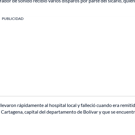
rador de sonido recibió varios disparos por parte del sicario, quie
PUBLICIDAD
llevaron rápidamente al hospital local y falleció cuando era remiti
 Cartagena, capital del departamento de Bolívar y que se encuent