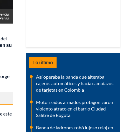
rencia:
prensa.
 del
 en su
Lo último
Jorge
Así operaba la banda que alteraba
cajeros automáticos y hacía cambiazos
de tarjetas en Colombia
Motorizados armados protagonizaron
violento atraco en el barrio Ciudad
e este
Salitre de Bogotá
Banda de ladrones robó lujoso reloj en