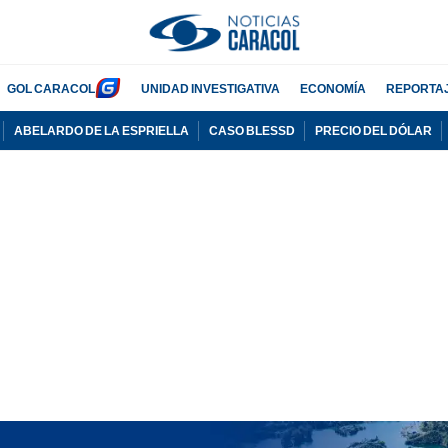
GOL CARACOL
UNIDAD INVESTIGATIVA
ECONOMÍA
REPORTA
ABELARDO DE LA ESPRIELLA
CASO BLESSD
PRECIO DEL DÓLAR
PUBLICIDAD