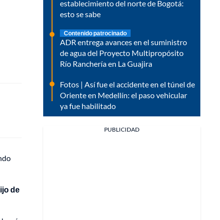
establecimiento del norte de Bogotá:
esto se sabe
Contenido patrocinado
ADR entrega avances en el suministro
de agua del Proyecto Multipropósito
Río Ranchería en La Guajira
Fotos | Así fue el accidente en el túnel de
Oriente en Medellín: el paso vehicular
ya fue habilitado
PUBLICIDAD
ando
ijo de