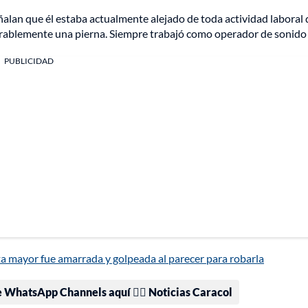
ñalan que él estaba actualmente alejado de toda actividad laboral
derablemente una pierna. Siempre trabajó como operador de sonido
PUBLICIDAD
a mayor fue amarrada y golpeada al parecer para robarla
e WhatsApp Channels aquí 👉🏻 Noticias Caracol