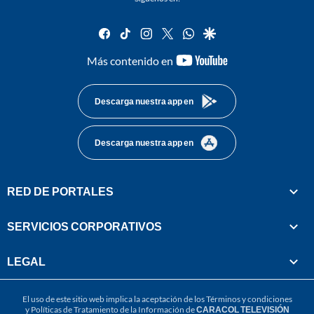
facebook
tiktok
instagram
twitter
whatsapp
google
youtube-
Más contenido en
footer
Descarga nuestra app en
Descarga nuestra app en
RED DE PORTALES
SERVICIOS CORPORATIVOS
LEGAL
El uso de este sitio web implica la aceptación de los
Términos y condiciones
y
Políticas de Tratamiento de la Información
de
CARACOL TELEVISIÓN