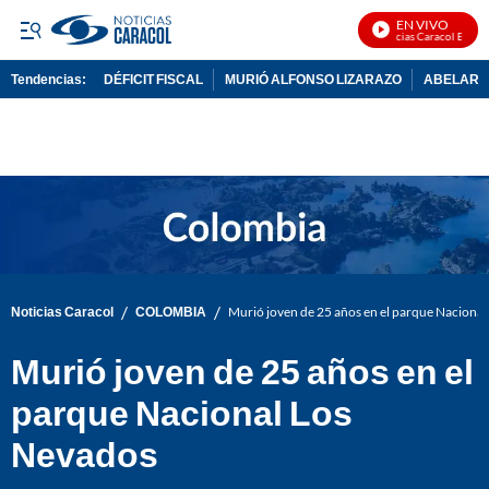
EN VIVO
Noticias Caracol En Vivo
Tendencias:
DÉFICIT FISCAL
MURIÓ ALFONSO LIZARAZO
ABELARDO
PUBLICIDAD
/
/
Noticias Caracol
COLOMBIA
Murió joven de 25 años en el parque Naciona
Murió joven de 25 años en el
parque Nacional Los
Nevados