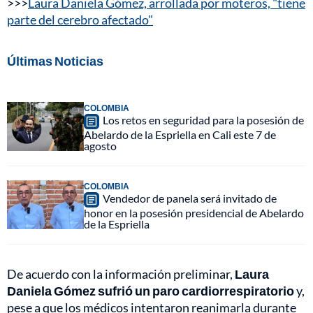
>>>
Laura Daniela Gómez, arrollada por moteros, "tiene
parte del cerebro afectado"
Últimas Noticias
COLOMBIA
Los retos en seguridad para la posesión de
Abelardo de la Espriella en Cali este 7 de
agosto
COLOMBIA
Vendedor de panela será invitado de
honor en la posesión presidencial de Abelardo
de la Espriella
De acuerdo con la información preliminar,
Laura
Daniela Gómez sufrió un paro cardiorrespiratorio
y,
pese a que los médicos intentaron reanimarla durante