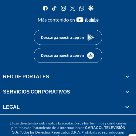
facebook
tiktok
instagram
twitter
whatsapp
google
youtube-
Más contenido en
footer
Descarga nuestra app en
Descarga nuestra app en
RED DE PORTALES
SERVICIOS CORPORATIVOS
LEGAL
El uso de este sitio web implica la aceptación de los
Términos y condiciones
y
Políticas de Tratamiento de la Información
de
CARACOL TELEVISIÓN
S.A.
Todos los Derechos Reservados D.R.A. Prohibida su reproducción