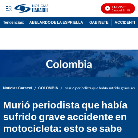
EN VIVO
Noticias Caracol En Vivo
Tendencias:
ABELARDO DE LA ESPRIELLA
GABINETE
ACCIDENTE 
PUBLICIDAD
/
/
Noticias Caracol
COLOMBIA
Murió periodista que había sufrido grave accid
Murió periodista que había
sufrido grave accidente en
motocicleta: esto se sabe