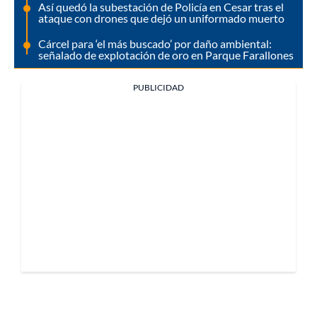
Así quedó la subestación de Policía en Cesar tras el
ataque con drones que dejó un uniformado muerto
Cárcel para ‘el más buscado’ por daño ambiental:
señalado de explotación de oro en Parque Farallones
PUBLICIDAD