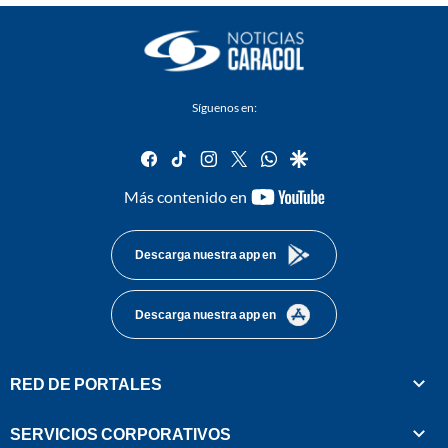
Síguenos en:
facebook
tiktok
instagram
twitter
whatsapp
google
youtube-
Más contenido en
footer
Descarga nuestra app en
Descarga nuestra app en
RED DE PORTALES
SERVICIOS CORPORATIVOS