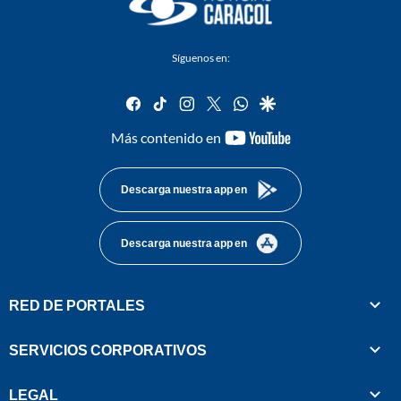
Síguenos en:
facebook
tiktok
instagram
twitter
whatsapp
google
youtube-
Más contenido en
footer
Descarga nuestra app en
Descarga nuestra app en
RED DE PORTALES
SERVICIOS CORPORATIVOS
LEGAL