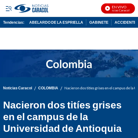
EN VIVO
Noticias Caracol En Viv
Tendencias:
ABELARDO DE LA ESPRIELLA
GABINETE
ACCIDENTE 
PUBLICIDAD
/
/
Noticias Caracol
COLOMBIA
Nacieron dos titíes grises en el campus de la 
Nacieron dos titíes grises
en el campus de la
Universidad de Antioquia