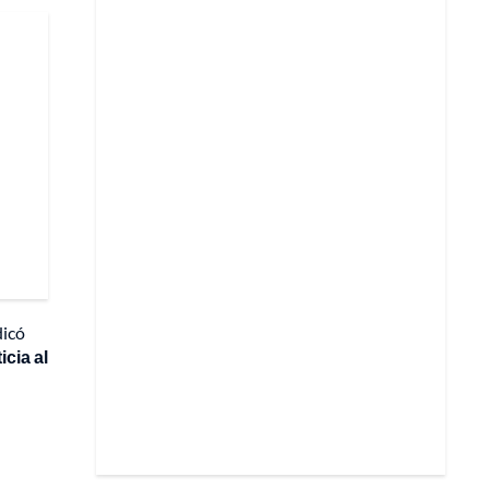
dicó
icia al