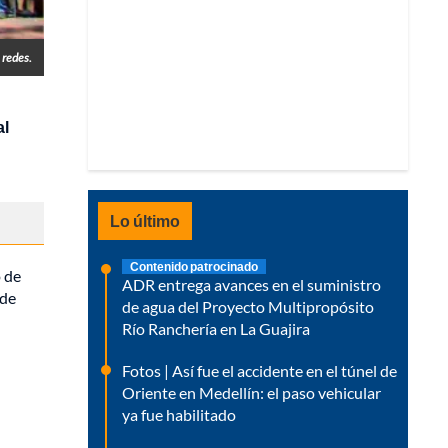
 redes.
al
Lo último
Contenido patrocinado
o de
ADR entrega avances en el suministro
 de
de agua del Proyecto Multipropósito
Río Ranchería en La Guajira
Fotos | Así fue el accidente en el túnel de
Oriente en Medellín: el paso vehicular
ya fue habilitado