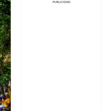
PUBLICIDAD
X
Whatsapp
Copiar enlace
Telegram
LinkedIn