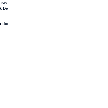
junio
a.
De
rridos