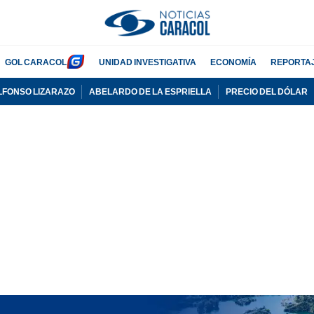
GOL CARACOL
UNIDAD INVESTIGATIVA
ECONOMÍA
REPORTA
LFONSO LIZARAZO
ABELARDO DE LA ESPRIELLA
PRECIO DEL DÓLAR
PUBLICIDAD