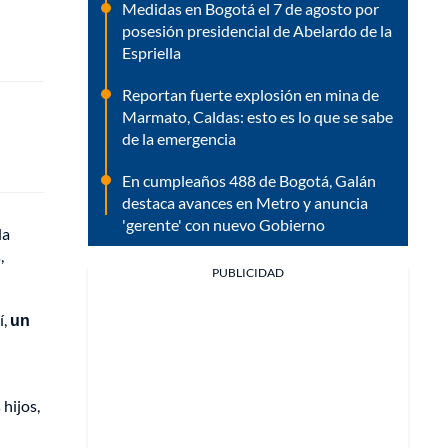
Medidas en Bogotá el 7 de agosto por
posesión presidencial de Abelardo de la
Espriella
Reportan fuerte explosión en mina de
Marmato, Caldas: esto es lo que se sabe
de la emergencia
En cumpleaños 488 de Bogotá, Galán
destaca avances en Metro y anuncia
'gerente' con nuevo Gobierno
la
,
PUBLICIDAD
í,
un
n
hijos,