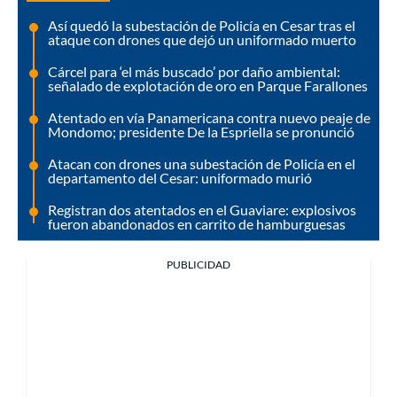
Así quedó la subestación de Policía en Cesar tras el
ataque con drones que dejó un uniformado muerto
Cárcel para ‘el más buscado’ por daño ambiental:
señalado de explotación de oro en Parque Farallones
Atentado en vía Panamericana contra nuevo peaje de
Mondomo; presidente De la Espriella se pronunció
Atacan con drones una subestación de Policía en el
departamento del Cesar: uniformado murió
Registran dos atentados en el Guaviare: explosivos
fueron abandonados en carrito de hamburguesas
PUBLICIDAD