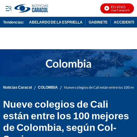
EN VIVO
Noticias Caracol En Vivo
Tendencias:
ABELARDO DE LA ESPRIELLA
GABINETE
ACCIDENTE 
PUBLICIDAD
/
/
Noticias Caracol
COLOMBIA
Nueve colegios de Cali están entre los 100 me
Nueve colegios de Cali
están entre los 100 mejores
de Colombia, según Col-