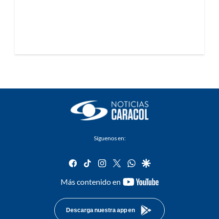
Síguenos en:
facebook
tiktok
instagram
twitter
whatsapp
google
youtube-
Más contenido en
footer
Descarga nuestra app en