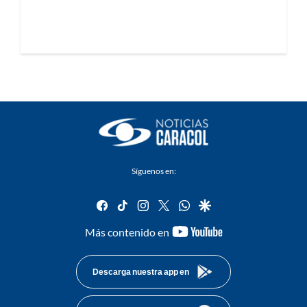
Síguenos en:
facebook
tiktok
instagram
twitter
whatsapp
google
youtube-
Más contenido en
footer
Descarga nuestra app en