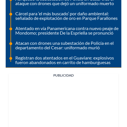
ataque con drones que dejó un uniformado muerto
Cárcel para ‘el más buscado’ por daño ambiental:
señalado de explotación de oro en Parque Farallones
Atentado en vía Panamericana contra nuevo peaje de
Mondomo; presidente De la Espriella se pronunció
Atacan con drones una subestación de Policía en el
departamento del Cesar: uniformado murió
Registran dos atentados en el Guaviare: explosivos
fueron abandonados en carrito de hamburguesas
PUBLICIDAD