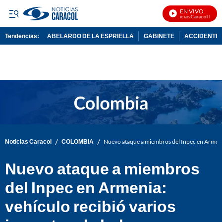
EN VIVO
Noticias Caracol En Viv
Tendencias:
ABELARDO DE LA ESPRIELLA
GABINETE
ACCIDENTE 
PUBLICIDAD
/
/
Noticias Caracol
COLOMBIA
Nuevo ataque a miembros del Inpec en Armenia
Nuevo ataque a miembros
del Inpec en Armenia:
vehículo recibió varios