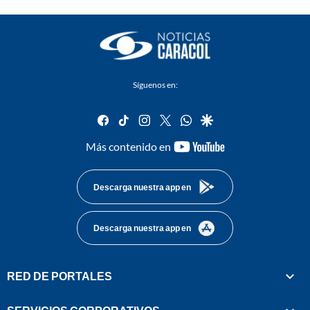
Síguenos en:
facebook
tiktok
instagram
twitter
whatsapp
google
youtube-
Más contenido en
footer
Descarga nuestra app en
Descarga nuestra app en
RED DE PORTALES