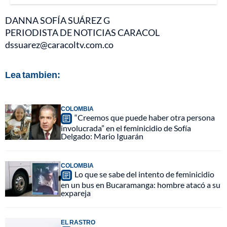
DANNA SOFÍA SUÁREZ G
PERIODISTA DE NOTICIAS CARACOL
dssuarez@caracoltv.com.co
Lea tambien:
COLOMBIA
“Creemos que puede haber otra persona
involucrada” en el feminicidio de Sofía
Delgado: Mario Iguarán
COLOMBIA
Lo que se sabe del intento de feminicidio
en un bus en Bucaramanga: hombre atacó a su
expareja
EL RASTRO