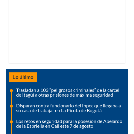
Lo último
Trasladan a 103 “peligrosos criminales” de la cárcel
de Itagüí a otras prisiones de máxima seguridad
Disparan contra funcionario del Inpec que llegaba a
su casa de trabajar en La Picota de Bogotá
Los retos en seguridad para la posesión de Abelardo
de la Espriella en Cali este 7 de agosto