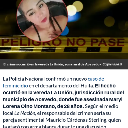
El crimen ocurrió en la vereda La Unión, zona rural de Acevedo -
Colprensa & X
La Policía Nacional confirmó un nuevo
caso de
feminicidio
en el departamento del Huila.
El hecho
ocurrió en la vereda La Unión, jurisdicción rural del
municipio de Acevedo, donde fue asesinada Maryi
Lorena Oino Montano, de 28 años.
Según el medio
local
La Nación
, el responsable del crimen sería su
pareja sentimental Mauricio Cárdenas Sterling, quien
la atacó con arma blanca durante una discusión.