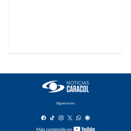
Síguenos en:
facebook
tiktok
instagram
twitter
whatsapp
google
youtube-
Más contenido en