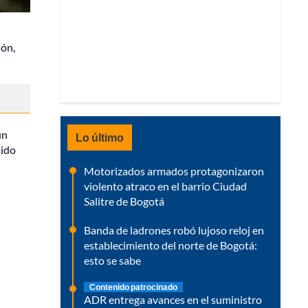
ión,
un
Lo último
sido
Motorizados armados protagonizaron
violento atraco en el barrio Ciudad
Salitre de Bogotá
Banda de ladrones robó lujoso reloj en
establecimiento del norte de Bogotá:
esto se sabe
Contenido patrocinado
ADR entrega avances en el suministro