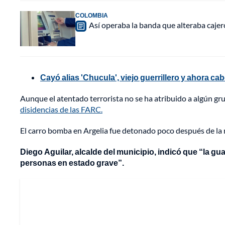
COLOMBIA
Así operaba la banda que alteraba caje
Cayó alias 'Chucula', viejo guerrillero y ahora ca
Aunque el atentado terrorista no se ha atribuido a algún gr
disidencias de las FARC.
El carro bomba en Argelia fue detonado poco después de la
Diego Aguilar, alcalde del municipio, indicó que “la g
personas en estado grave”.