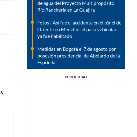
de agua del Proyecto Multipropósito
Río Ranchería en La Guajira
Fotos | Así fue el accidente en el túnel de
Oriente en Medellín: el paso vehicular
ya fue habilitado
Medidas en Bogotá el 7 de agosto por
posesión presidencial de Abelardo de la
n
Espriella
PUBLICIDAD
ás