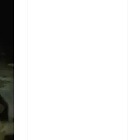
X
Whatsapp
Copiar enlace
Telegram
LinkedIn