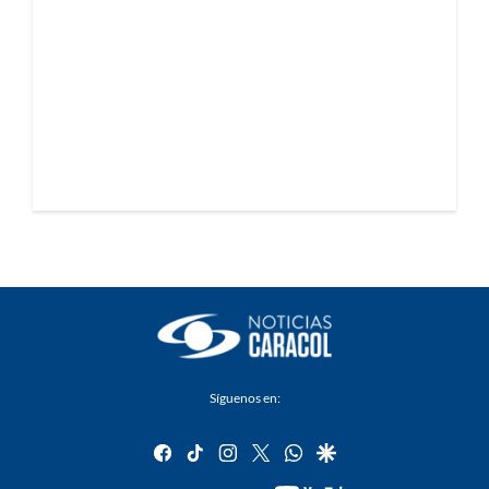
Síguenos en:
facebook
tiktok
instagram
twitter
whatsapp
google