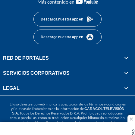
youtube-
Más contenido en
footer
Descarga nuestra app en
Descarga nuestra app en
RED DE PORTALES
SERVICIOS CORPORATIVOS
LEGAL
El uso de este sitio web implica la aceptación de los
Términos y condiciones
y
Políticas de Tratamiento de la Información
de
CARACOL TELEVISIÓN
S.A.
Todos los Derechos Reservados D.R.A. Prohibida su reproducción
total o parcial, así como su traducción a cualquier idioma sin autorización
cl
escrita de su titular. Reproduction in whole or in part, or translation
without written permission is prohibited. All rights reserved 2025.