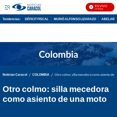
EN VIVO
No
Tendencias:
DÉFICIT FISCAL
MURIÓ ALFONSO LIZARAZO
ABELARDO
PUBLICIDAD
/
/
Noticias Caracol
COLOMBIA
Otro colmo: silla mecedora como asiento de 
Otro colmo: silla mecedora
como asiento de una moto