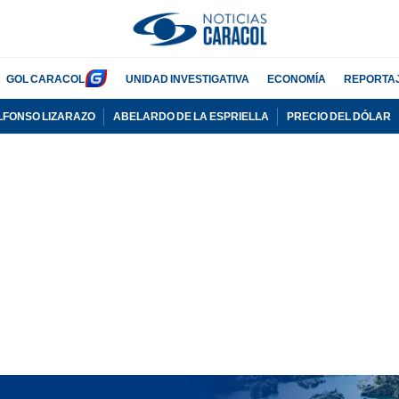
GOL CARACOL
UNIDAD INVESTIGATIVA
ECONOMÍA
REPORTA
LFONSO LIZARAZO
ABELARDO DE LA ESPRIELLA
PRECIO DEL DÓLAR
PUBLICIDAD