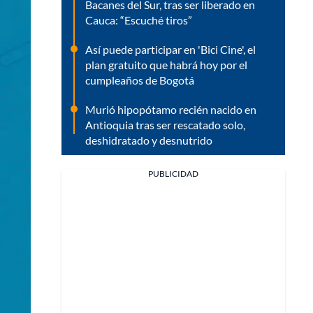
Bacanes del Sur, tras ser liberado en
Cauca: “Escuché tiros”
Así puede participar en 'Bici Cine', el
plan gratuito que habrá hoy por el
cumpleaños de Bogotá
Murió hipopótamo recién nacido en
Antioquia tras ser rescatado solo,
deshidratado y desnutrido
PUBLICIDAD