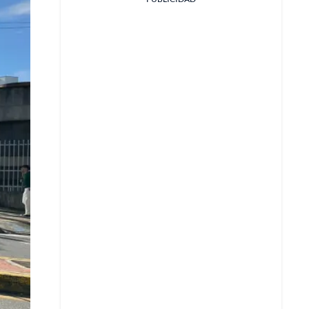
Facebook
X
Whatsapp
Copiar enlace
Telegram
LinkedIn