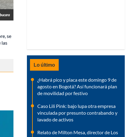
obucara
re, se
 las
Lo último
¿Habrá pico y placa este domingo 9 de
agosto en Bogotá? Así funcionará plan
de movilidad por festivo
Caso Lili Pink: bajo lupa otra empresa
vinculada por presunto contrabando y
lavado de activos
Relato de Milton Mesa, director de Los