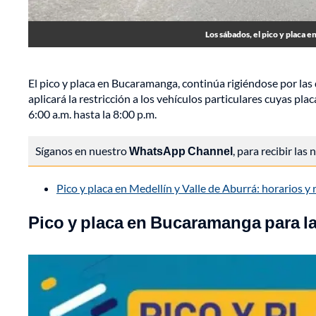
Los sábados, el pico y placa en
El pico y placa en Bucaramanga, continúa rigiéndose por las d
aplicará la restricción a los vehículos particulares cuyas pla
6:00 a.m. hasta la 8:00 p.m.
Síganos en nuestro
WhatsApp Channel
, para recibir las
Pico y placa en Medellín y Valle de Aburrá: horarios y 
Pico y placa en Bucaramanga para la