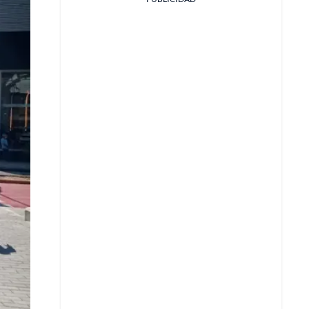
Facebook
X
Whatsapp
Copiar enlace
Telegram
LinkedIn