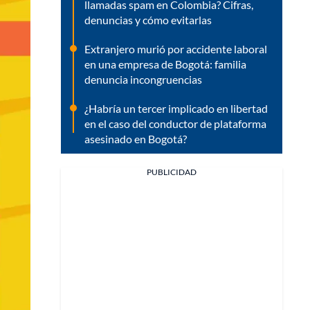
llamadas spam en Colombia? Cifras,
denuncias y cómo evitarlas
Extranjero murió por accidente laboral
en una empresa de Bogotá: familia
denuncia incongruencias
¿Habría un tercer implicado en libertad
en el caso del conductor de plataforma
asesinado en Bogotá?
PUBLICIDAD