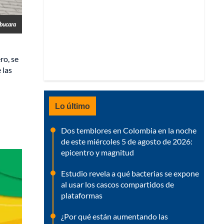
obucara
ro, se
 las
Lo último
Dos temblores en Colombia en la noche
de este miércoles 5 de agosto de 2026:
epicentro y magnitud
Estudio revela a qué bacterias se expone
al usar los cascos compartidos de
plataformas
¿Por qué están aumentando las