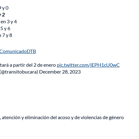
9 y 0
y 2
 en 3 y 4
 5 y 6
 7 y 8
ComunicadoDTB
ará a partir del 2 de enero
pic.twitter.com/jEPH1cU0wC
(@transitobucara)
December 28, 2023
, atención y eliminación del acoso y de violencias de género