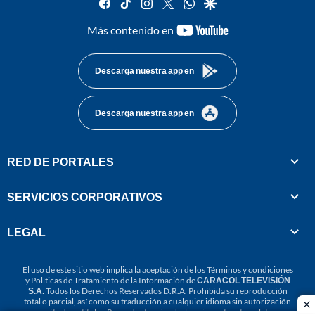
facebook
tiktok
instagram
twitter
whatsapp
google
youtube-
Más contenido en
footer
Descarga nuestra app en
Descarga nuestra app en
RED DE PORTALES
SERVICIOS CORPORATIVOS
LEGAL
El uso de este sitio web implica la aceptación de los
Términos y condiciones
y
Políticas de Tratamiento de la Información
de
CARACOL TELEVISIÓN
S.A.
Todos los Derechos Reservados D.R.A. Prohibida su reproducción
total o parcial, así como su traducción a cualquier idioma sin autorización
cl
escrita de su titular. Reproduction in whole or in part, or translation