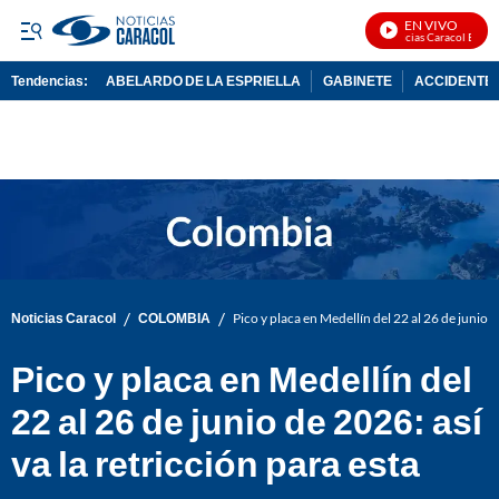
EN VIVO
Noticias Caracol En Vivo
Tendencias:
ABELARDO DE LA ESPRIELLA
GABINETE
ACCIDENTE 
PUBLICIDAD
/
/
Noticias Caracol
COLOMBIA
Pico y placa en Medellín del 22 al 26 de junio d
Pico y placa en Medellín del
22 al 26 de junio de 2026: así
va la retricción para esta