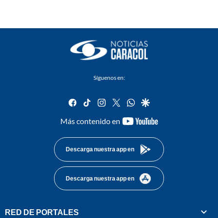
Síguenos en:
facebook
tiktok
instagram
twitter
whatsapp
google
youtube-
Más contenido en
footer
Descarga nuestra app en
Descarga nuestra app en
RED DE PORTALES