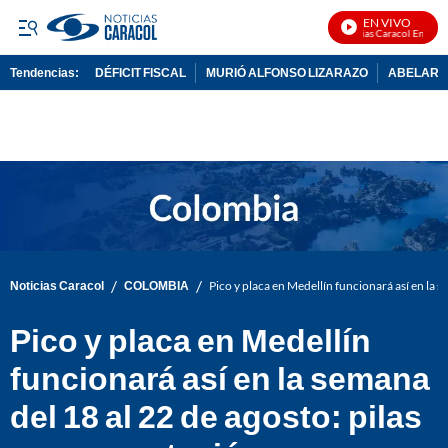
EN VIVO
Noticias Caracol En Vivo
Tendencias:
DÉFICIT FISCAL
MURIÓ ALFONSO LIZARAZO
ABELARDO
PUBLICIDAD
/
/
Noticias Caracol
COLOMBIA
Pico y placa en Medellín funcionará así en la s
Pico y placa en Medellín
funcionará así en la semana
del 18 al 22 de agosto: pilas