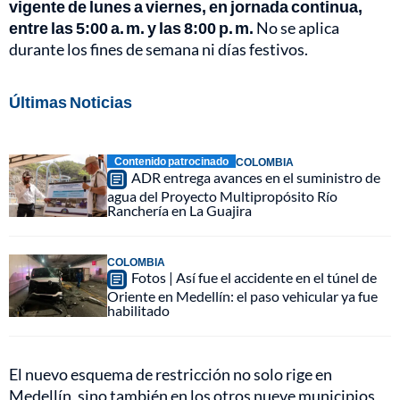
vigente de lunes a viernes, en jornada continua,
entre las 5:00 a. m. y las 8:00 p. m.
No se aplica
durante los fines de semana ni días festivos.
Últimas Noticias
Contenido patrocinado
COLOMBIA
ADR entrega avances en el suministro de
agua del Proyecto Multipropósito Río
Ranchería en La Guajira
COLOMBIA
Fotos | Así fue el accidente en el túnel de
Oriente en Medellín: el paso vehicular ya fue
habilitado
El nuevo esquema de restricción no solo rige en
Medellín, sino también en los otros nueve municipios