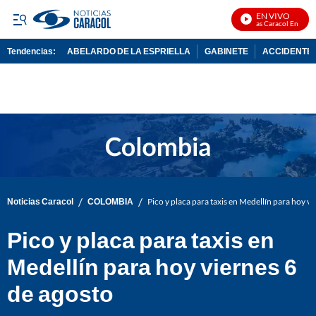
EN VIVO
Noticias Caracol En Vivo
Tendencias:
ABELARDO DE LA ESPRIELLA
GABINETE
ACCIDENTE 
PUBLICIDAD
/
/
Noticias Caracol
COLOMBIA
Pico y placa para taxis en Medellín para hoy vi
Pico y placa para taxis en
Medellín para hoy viernes 6
de agosto