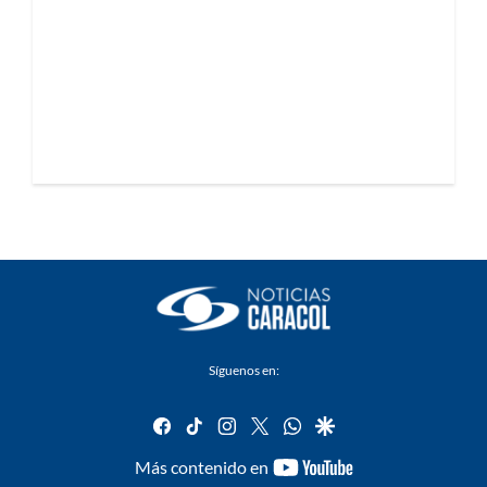
Síguenos en:
facebook
tiktok
instagram
twitter
whatsapp
google
youtube-
Más contenido en
footer