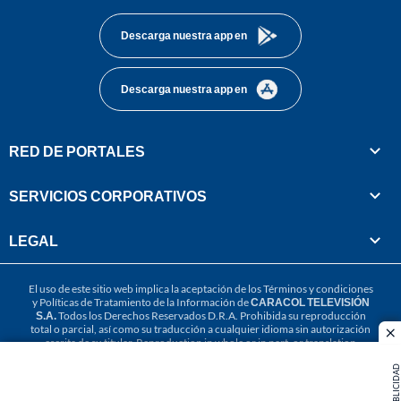
Descarga nuestra app en
Descarga nuestra app en
RED DE PORTALES
SERVICIOS CORPORATIVOS
LEGAL
El uso de este sitio web implica la aceptación de los
Términos y condiciones
y
Políticas de Tratamiento de la Información
de
CARACOL TELEVISIÓN
S.A.
Todos los Derechos Reservados D.R.A. Prohibida su reproducción
total o parcial, así como su traducción a cualquier idioma sin autorización
cl
escrita de su titular. Reproduction in whole or in part, or translation
without written permission is prohibited. All rights reserved 2025.
PUBLICIDAD
MIEMBRO DE: