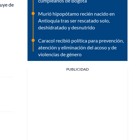
cumpleaños de Bogotá
buye de
Murió hipopótamo recién nacido en
Antioquia tras ser rescatado solo,
deshidratado y desnutrido
Caracol recibió política para prevención,
atención y eliminación del acoso y de
violencias de género
PUBLICIDAD