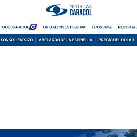
GOL CARACOL
UNIDAD INVESTIGATIVA
ECONOMÍA
REPORTA
LFONSO LIZARAZO
ABELARDO DE LA ESPRIELLA
PRECIO DEL DÓLAR
PUBLICIDAD