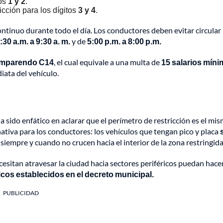
ros
1 y 2
.
icción para los dígitos
3 y 4
.
ontinuo durante todo el día. Los conductores deben evitar circular
:30 a.m. a 9:30 a. m.
y de
5:00 p.m. a 8:00 p.m.
mparendo C14
, el cual equivale a una multa de
15 salarios mín
iata del vehículo.
 sido enfático en aclarar que el perímetro de restricción es el mi
nativa para los conductores: los vehículos que tengan pico y placa
, siempre y cuando no crucen hacia el interior de la zona restringida
sitan atravesar la ciudad hacia sectores periféricos puedan hacer
icos establecidos en el decreto municipal.
PUBLICIDAD