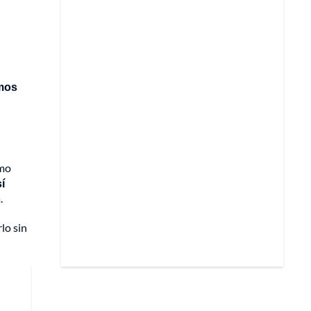
imos
smo
sí
.
lo sin