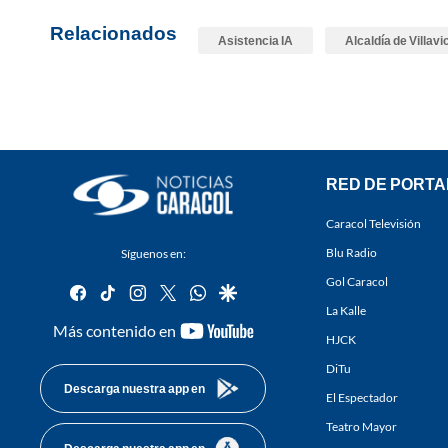
Relacionados
Asistencia IA
Alcaldía de Villav
RED DE PORTA
Caracol Televisión
Blu Radio
Síguenos en:
Gol Caracol
facebook
tiktok
instagram
twitter
whatsapp
google
La Kalle
youtube-
Más contenido en
HJCK
footer
DiTu
Descarga nuestra app en
El Espectador
Teatro Mayor