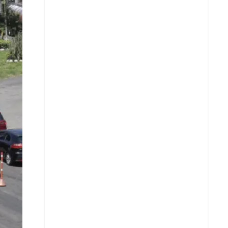
X
Whatsapp
Copiar enlace
Telegram
LinkedIn