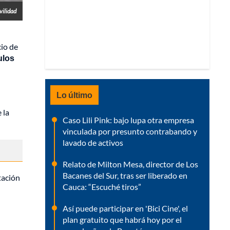
vilidad
cio de
ulos
Lo último
 la
Caso Lili Pink: bajo lupa otra empresa
vinculada por presunto contrabando y
lavado de activos
Relato de Milton Mesa, director de Los
Bacanes del Sur, tras ser liberado en
tación
Cauca: “Escuché tiros”
Así puede participar en 'Bici Cine', el
plan gratuito que habrá hoy por el