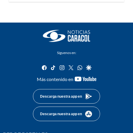
Síguenos en:
facebook
tiktok
instagram
twitter
whatsapp
google
youtube-
Más contenido en
footer
Descarga nuestra app en
Descarga nuestra app en