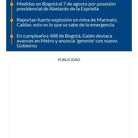
Medidas en Bogotá el 7 de agosto por posesión
presidencial de Abelardo de la Espriella
Reportan fuerte explosión en mina de Marmato,
Caldas: esto es lo que se sabe de la emergencia
En cumpleaños 488 de Bogotá, Galán destaca
avances en Metro y anuncia 'gerente' con nuevo
Gobierno
PUBLICIDAD