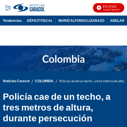
EN VIVO
Noticias Caracol En Vi
Tendencias:
DÉFICIT FISCAL
MURIÓ ALFONSO LIZARAZO
ABELARDO
PUBLICIDAD
/
/
Noticias Caracol
COLOMBIA
Policía cae de un techo, a tres metros de altu
Policía cae de un techo, a
tres metros de altura,
durante persecución