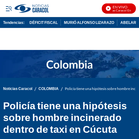
EN VIVO
Noticias Caracol En Vivo
Tendencias:
DÉFICIT FISCAL
MURIÓ ALFONSO LIZARAZO
ABELARDO
PUBLICIDAD
/
/
Noticias Caracol
COLOMBIA
Policía tiene una hipótesis sobre hombre inci
Policía tiene una hipótesis
sobre hombre incinerado
dentro de taxi en Cúcuta