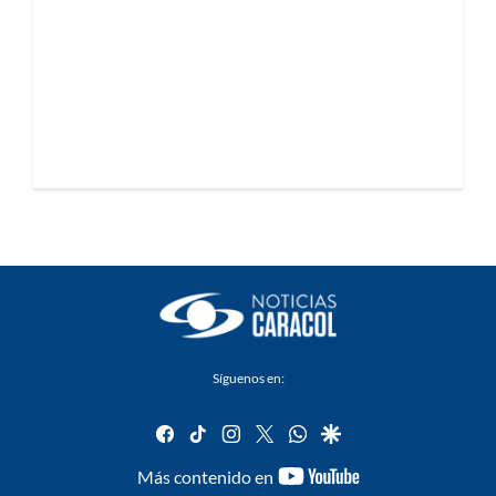
Síguenos en:
facebook
tiktok
instagram
twitter
whatsapp
google
youtube-
Más contenido en
footer