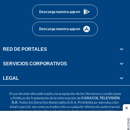
Descarga nuestra app en
Descarga nuestra app en
RED DE PORTALES
SERVICIOS CORPORATIVOS
LEGAL
El uso de este sitio web implica la aceptación de los
Términos y condiciones
y
Políticas de Tratamiento de la Información
de
CARACOL TELEVISIÓN
S.A.
Todos los Derechos Reservados D.R.A. Prohibida su reproducción
total o parcial, así como su traducción a cualquier idioma sin autorización
cl
escrita de su titular. Reproduction in whole or in part, or translation
without written permission is prohibited. All rights reserved 2025.
PUBLICIDAD
MIEMBRO DE: