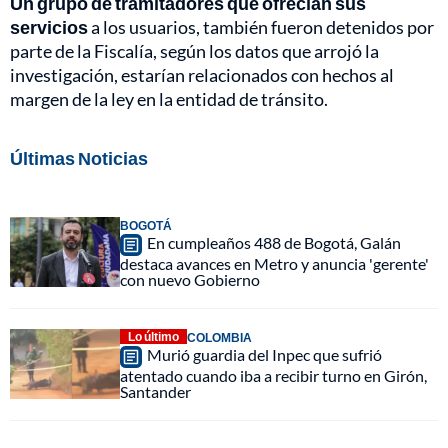
Un grupo de tramitadores que ofrecían sus
servicios
a los usuarios, también fueron detenidos por
parte de la Fiscalía, según los datos que arrojó la
investigación, estarían relacionados con hechos al
margen de la ley en la entidad de tránsito.
Últimas Noticias
BOGOTÁ
En cumpleaños 488 de Bogotá, Galán
destaca avances en Metro y anuncia 'gerente'
con nuevo Gobierno
Lo último
COLOMBIA
Murió guardia del Inpec que sufrió
atentado cuando iba a recibir turno en Girón,
Santander