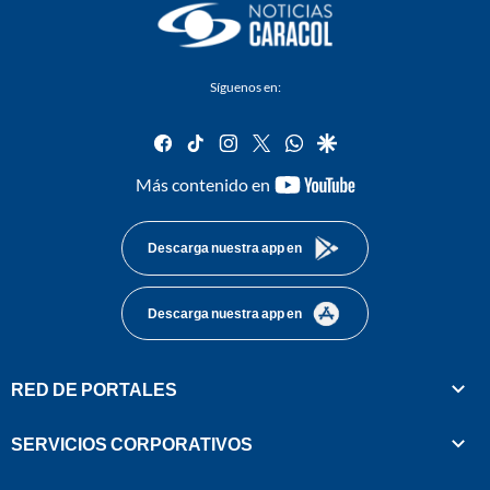
Síguenos en:
facebook
tiktok
instagram
twitter
whatsapp
google
youtube-
Más contenido en
footer
Descarga nuestra app en
Descarga nuestra app en
RED DE PORTALES
SERVICIOS CORPORATIVOS