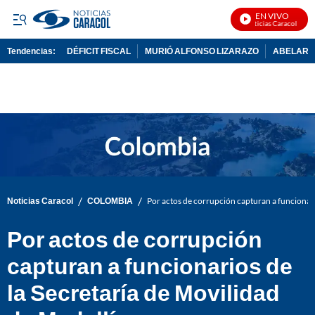
EN VIVO
Noticias Caracol En Vi
Tendencias:
DÉFICIT FISCAL
MURIÓ ALFONSO LIZARAZO
ABELARDO
PUBLICIDAD
/
/
Noticias Caracol
COLOMBIA
Por actos de corrupción capturan a funcionari
Por actos de corrupción
capturan a funcionarios de
la Secretaría de Movilidad