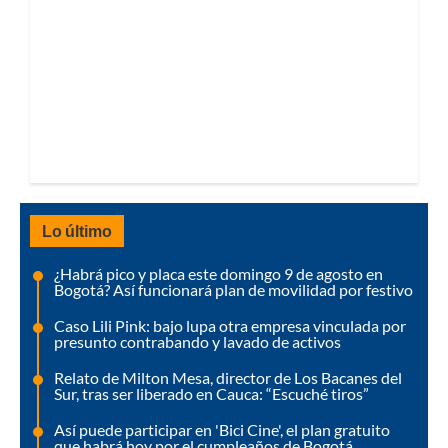
Lo último
¿Habrá pico y placa este domingo 9 de agosto en
Bogotá? Así funcionará plan de movilidad por festivo
Caso Lili Pink: bajo lupa otra empresa vinculada por
presunto contrabando y lavado de activos
Relato de Milton Mesa, director de Los Bacanes del
Sur, tras ser liberado en Cauca: “Escuché tiros”
Así puede participar en 'Bici Cine', el plan gratuito
que habrá hoy por el cumpleaños de Bogotá