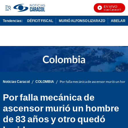
EN VIVO
Noticias Caracol En Viv
Tendencias:
DÉFICIT FISCAL
MURIÓ ALFONSO LIZARAZO
ABELARDO
PUBLICIDAD
/
/
Noticias Caracol
COLOMBIA
Por falla mecánica de ascensor murió un homb
Por falla mecánica de
ascensor murió un hombre
de 83 años y otro quedó