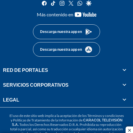
facebook
tiktok
instagram
twitter
whatsapp
google
youtube-
Más contenido en
footer
Descarga nuestra app en
Descarga nuestra app en
RED DE PORTALES
SERVICIOS CORPORATIVOS
LEGAL
El uso de este sitio web implica la aceptación de los
Términos y condiciones
y
Políticas de Tratamiento de la Información
de
CARACOL TELEVISIÓN
S.A.
Todos los Derechos Reservados D.R.A. Prohibida su reproducción
total o parcial, así como su traducción a cualquier idioma sin autorización
cl