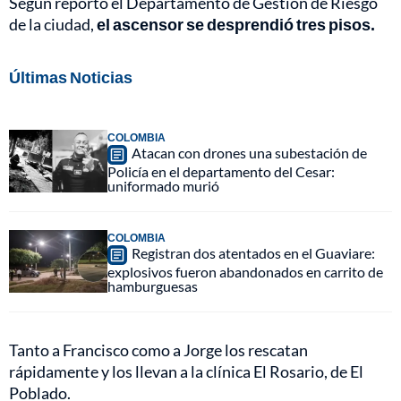
Según reportó el Departamento de Gestión de Riesgo
de la ciudad,
el ascensor se desprendió tres pisos.
Últimas Noticias
COLOMBIA
Atacan con drones una subestación de
Policía en el departamento del Cesar:
uniformado murió
COLOMBIA
Registran dos atentados en el Guaviare:
explosivos fueron abandonados en carrito de
hamburguesas
Tanto a Francisco como a Jorge los rescatan
rápidamente y los llevan a la clínica El Rosario, de El
Poblado.