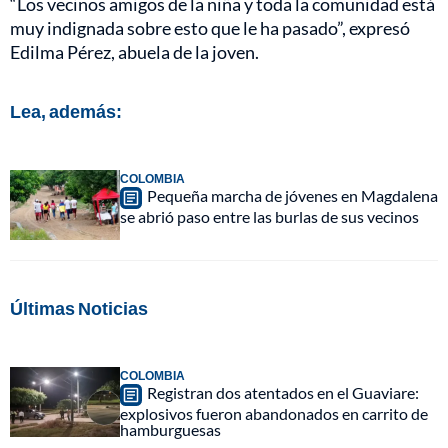
“Los vecinos amigos de la niña y toda la comunidad está
muy indignada sobre esto que le ha pasado”, expresó
Edilma Pérez, abuela de la joven.
Lea, además:
COLOMBIA
Pequeña marcha de jóvenes en Magdalena
se abrió paso entre las burlas de sus vecinos
Últimas Noticias
COLOMBIA
Registran dos atentados en el Guaviare:
explosivos fueron abandonados en carrito de
hamburguesas