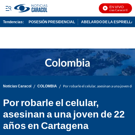
EN VIVO
Noticias Caracol En Vivo
Tendencias:
POSESIÓN PRESIDENCIAL
ABELARDO DE LA ESPRIELLA
PUBLICIDAD
/
/
Noticias Caracol
COLOMBIA
Por robarle el celular, asesinan a una joven d
Por robarle el celular,
asesinan a una joven de 22
años en Cartagena