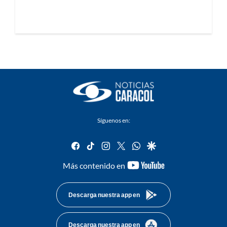
Síguenos en:
facebook
tiktok
instagram
twitter
whatsapp
google
youtube-
Más contenido en
footer
Descarga nuestra app en
Descarga nuestra app en