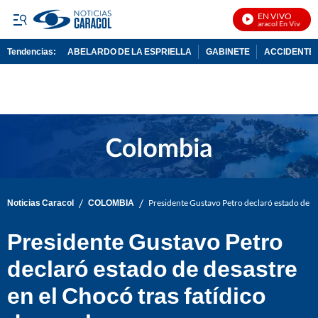
EN VIVO
Noticias Caracol En Vivo
Tendencias:
ABELARDO DE LA ESPRIELLA
GABINETE
ACCIDENTE 
PUBLICIDAD
/
/
Noticias Caracol
COLOMBIA
Presidente Gustavo Petro declaró estado de de
Presidente Gustavo Petro
declaró estado de desastre
en el Chocó tras fatídico