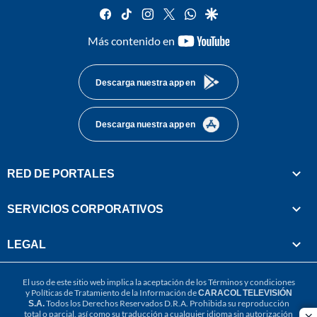
facebook
tiktok
instagram
twitter
whatsapp
google
youtube-
Más contenido en
footer
Descarga nuestra app en
Descarga nuestra app en
RED DE PORTALES
SERVICIOS CORPORATIVOS
LEGAL
El uso de este sitio web implica la aceptación de los
Términos y condiciones
y
Políticas de Tratamiento de la Información
de
CARACOL TELEVISIÓN
S.A.
Todos los Derechos Reservados D.R.A. Prohibida su reproducción
total o parcial, así como su traducción a cualquier idioma sin autorización