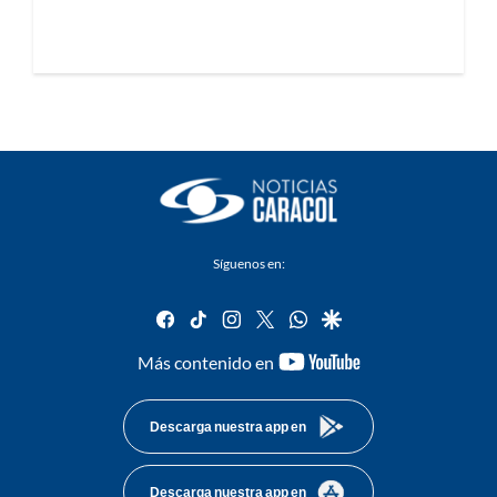
Síguenos en:
facebook
tiktok
instagram
twitter
whatsapp
google
youtube-
Más contenido en
footer
Descarga nuestra app en
Descarga nuestra app en