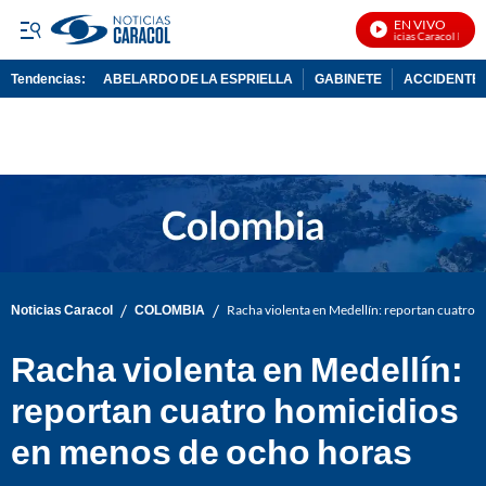
EN VIVO
Noticias Caracol En Viv
Tendencias:
ABELARDO DE LA ESPRIELLA
GABINETE
ACCIDENTE 
PUBLICIDAD
/
/
Noticias Caracol
COLOMBIA
Racha violenta en Medellín: reportan cuatro 
Racha violenta en Medellín:
reportan cuatro homicidios
en menos de ocho horas