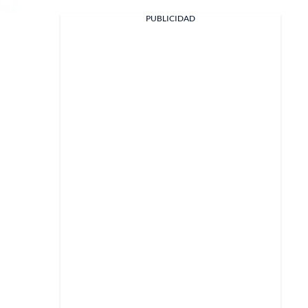
PUBLICIDAD
Facebook
X
Whatsapp
Copiar enlace
Telegram
LinkedIn