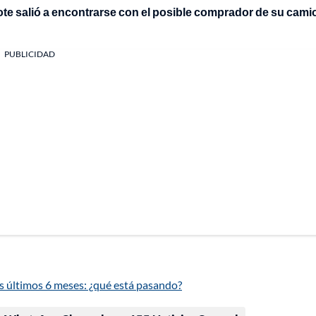
ote salió a encontrarse con el posible comprador de su cami
PUBLICIDAD
os últimos 6 meses: ¿qué está pasando?