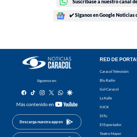
Suscríbase a nuestro canal d
✔️ Síganos en Google Noticias
RED DE PORTA
Caracol Televisión
Blu Radio
Síguenos en:
Gol Caracol
facebook
tiktok
instagram
twitter
whatsapp
google
La Kalle
youtube-
Más contenido en
HJCK
footer
DiTu
Descarga nuestra app en
El Espectador
Teatro Mayor