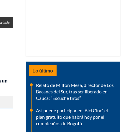
ortesía
Lo último
n un
Relato de Milton Mesa, director de Los
Bacanes del Sur, tras ser liberado en
Cauca: “Escuché tiros”
Así puede participar en 'Bici Cine', el
plan gratuito que habrá hoy por el
cumpleaños de Bogotá