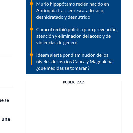
Murió hipopótamo recién nacido en
Antioquia tras ser rescatado solo,
deshidratado y desnutrido
Caracol recibió política para prevención,
atención y eliminación del acoso y de
violencias de género
Ideam alerta por disminución de los
niveles de los ríos Cauca y Magdalena:
¿qué medidas se tomarán?
PUBLICIDAD
ue se
n una