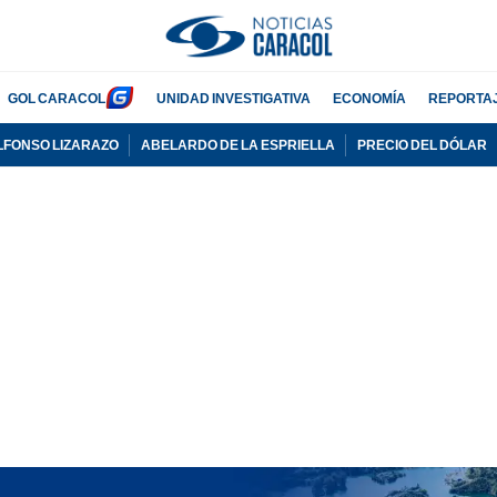
GOL CARACOL
UNIDAD INVESTIGATIVA
ECONOMÍA
REPORTA
LFONSO LIZARAZO
ABELARDO DE LA ESPRIELLA
PRECIO DEL DÓLAR
PUBLICIDAD