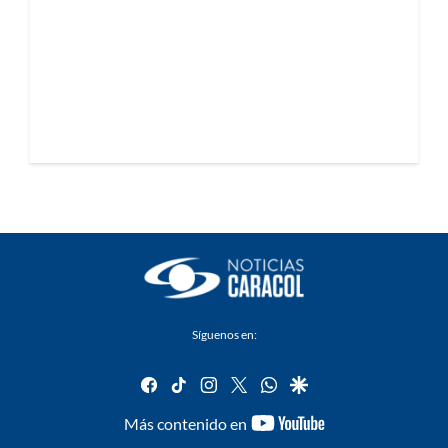
Síguenos en:
facebook
tiktok
instagram
twitter
whatsapp
google
youtube-
Más contenido en
footer