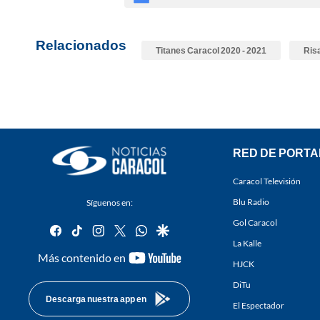
Relacionados
Titanes Caracol 2020 - 2021
Ris
RED DE PORTA
Caracol Televisión
Blu Radio
Síguenos en:
Gol Caracol
facebook
tiktok
instagram
twitter
whatsapp
google
La Kalle
youtube-
Más contenido en
HJCK
footer
DiTu
Descarga nuestra app en
El Espectador