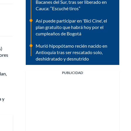
Bacanes del Sur, tras ser liberado en
Cauca: “Escuché tiros”
Así puede participar en 'Bici Cine', el
plan gratuito que habrá hoy por el
cumpleaños de Bogotá
Murió hipopótamo recién nacido en
s)
Antioquia tras ser rescatado solo,
tores
deshidratado y desnutrido
PUBLICIDAD
dan,
a y