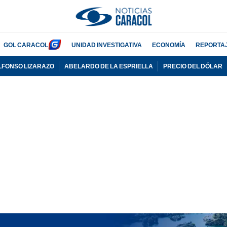
GOL CARACOL
UNIDAD INVESTIGATIVA
ECONOMÍA
REPORTA
LFONSO LIZARAZO
ABELARDO DE LA ESPRIELLA
PRECIO DEL DÓLAR
PUBLICIDAD