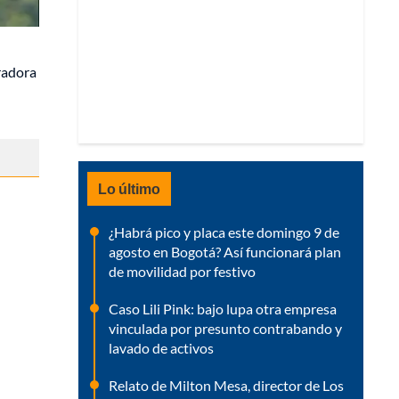
radora
Lo último
¿Habrá pico y placa este domingo 9 de
agosto en Bogotá? Así funcionará plan
de movilidad por festivo
Caso Lili Pink: bajo lupa otra empresa
vinculada por presunto contrabando y
lavado de activos
Relato de Milton Mesa, director de Los