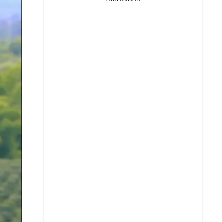
Facebook
X
Whatsapp
Copiar enlace
Telegram
LinkedIn