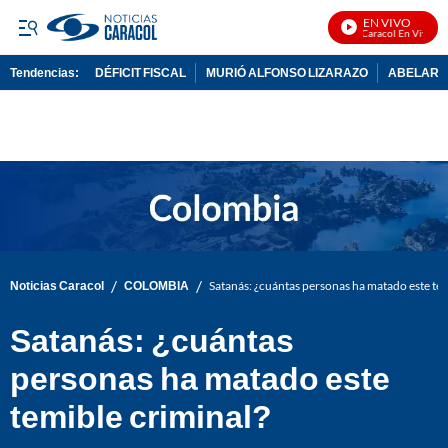
EN VIVO
Noticias Caracol En Vivo
Tendencias:
DÉFICIT FISCAL
MURIÓ ALFONSO LIZARAZO
ABELARDO
PUBLICIDAD
/
/
Noticias Caracol
COLOMBIA
Satanás: ¿cuántas personas ha matado este tem
Satanás: ¿cuántas
personas ha matado este
temible criminal?