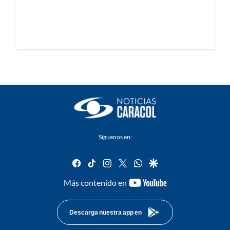
Síguenos en:
facebook
tiktok
instagram
twitter
whatsapp
google
youtube-
Más contenido en
footer
Descarga nuestra app en