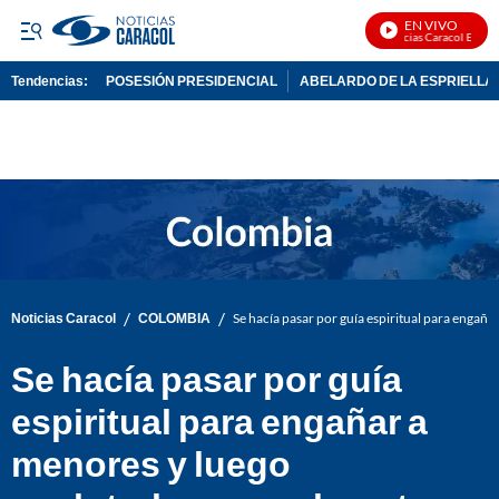
EN VIVO
Noticias Caracol En Vivo
Tendencias:
POSESIÓN PRESIDENCIAL
ABELARDO DE LA ESPRIELLA
PUBLICIDAD
/
/
Noticias Caracol
COLOMBIA
Se hacía pasar por guía espiritual para engañ
Se hacía pasar por guía
espiritual para engañar a
menores y luego