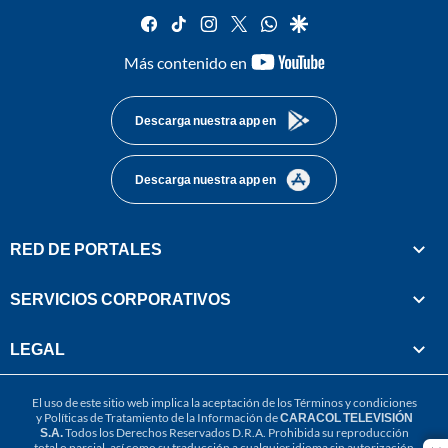
facebook
tiktok
instagram
twitter
whatsapp
google
youtube-
Más contenido en
footer
Descarga nuestra app en
Descarga nuestra app en
RED DE PORTALES
SERVICIOS CORPORATIVOS
LEGAL
El uso de este sitio web implica la aceptación de los
Términos y condiciones
y
Políticas de Tratamiento de la Información
de
CARACOL TELEVISIÓN
S.A.
Todos los Derechos Reservados D.R.A. Prohibida su reproducción
total o parcial, así como su traducción a cualquier idioma sin autorización