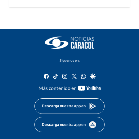
Síguenos en:
facebook
tiktok
instagram
twitter
whatsapp
google
youtube-
Más contenido en
footer
Descarga nuestra app en
Descarga nuestra app en