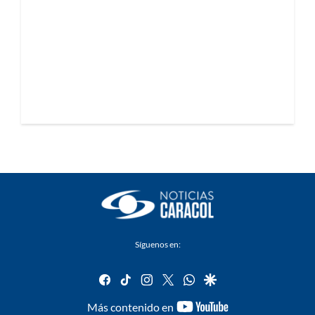
Síguenos en:
facebook
tiktok
instagram
twitter
whatsapp
google
youtube-
Más contenido en