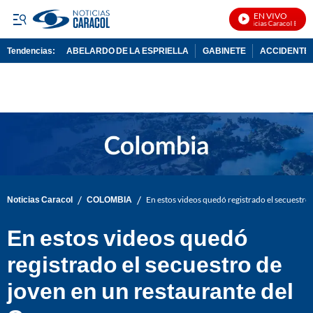
EN VIVO
Noticias Caracol En Viv
Tendencias:
ABELARDO DE LA ESPRIELLA
GABINETE
ACCIDENTE 
PUBLICIDAD
/
/
Noticias Caracol
COLOMBIA
En estos videos quedó registrado el secuestro 
En estos videos quedó
registrado el secuestro de
joven en un restaurante del