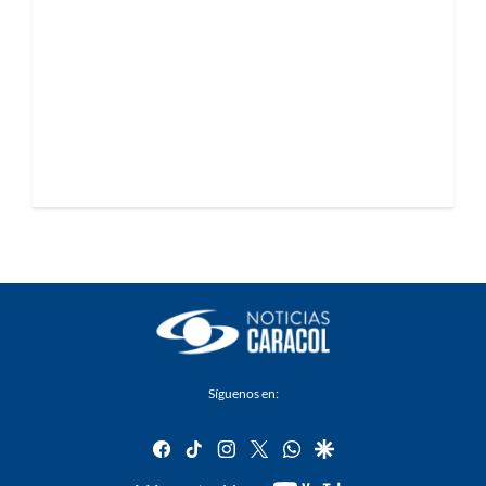
Síguenos en:
facebook
tiktok
instagram
twitter
whatsapp
google