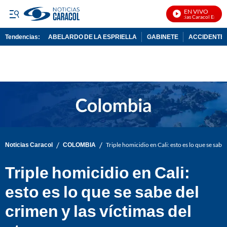
EN VIVO
Noticias Caracol En Vivo
Tendencias:
ABELARDO DE LA ESPRIELLA
GABINETE
ACCIDENTE 
PUBLICIDAD
/
/
Noticias Caracol
COLOMBIA
Triple homicidio en Cali: esto es lo que se sabe
Triple homicidio en Cali:
esto es lo que se sabe del
crimen y las víctimas del