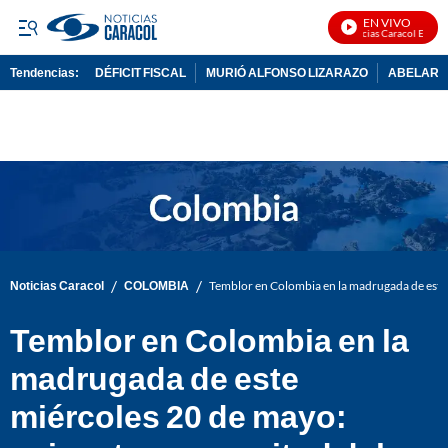
EN VIVO
Noticias Caracol En Vivo
Tendencias:
DÉFICIT FISCAL
MURIÓ ALFONSO LIZARAZO
ABELARDO
PUBLICIDAD
/
/
Noticias Caracol
COLOMBIA
Temblor en Colombia en la madrugada de este 
Temblor en Colombia en la
madrugada de este
miércoles 20 de mayo: