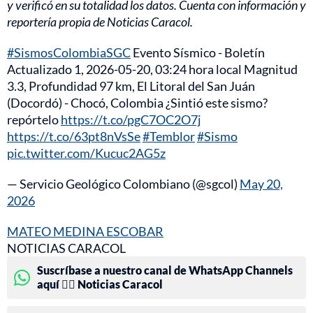
y verificó en su totalidad los datos. Cuenta con información y
reportería propia de Noticias Caracol.
#SismosColombiaSGC
Evento Sísmico - Boletín
Actualizado 1, 2026-05-20, 03:24 hora local Magnitud
3.3, Profundidad 97 km, El Litoral del San Juán
(Docordó) - Chocó, Colombia ¿Sintió este sismo?
repórtelo
https://t.co/pgC7OC2O7j
https://t.co/63pt8nVsSe
#Temblor
#Sismo
pic.twitter.com/Kucuc2AG5z
— Servicio Geológico Colombiano (@sgcol)
May 20,
2026
MATEO MEDINA ESCOBAR
NOTICIAS CARACOL
Suscríbase a nuestro canal de WhatsApp Channels
aquí 👉🏻 Noticias Caracol