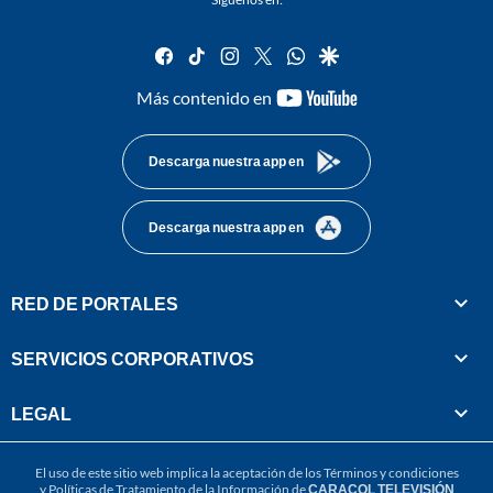
facebook
tiktok
instagram
twitter
whatsapp
google
youtube-
Más contenido en
footer
Descarga nuestra app en
Descarga nuestra app en
RED DE PORTALES
SERVICIOS CORPORATIVOS
LEGAL
El uso de este sitio web implica la aceptación de los
Términos y condiciones
y
Políticas de Tratamiento de la Información
de
CARACOL TELEVISIÓN