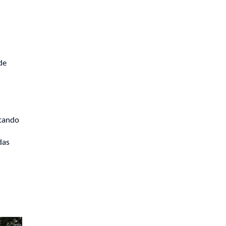
de
ltando
das