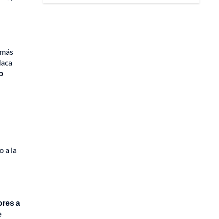
 más
laca
o
 a la
ores a
e