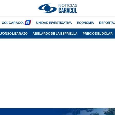
GOL CARACOL
UNIDAD INVESTIGATIVA
ECONOMÍA
REPORTA
LFONSO LIZARAZO
ABELARDO DE LA ESPRIELLA
PRECIO DEL DÓLAR
PUBLICIDAD