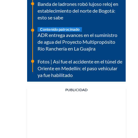
Banda de ladrones robó lujoso reloj en
establecimiento del norte de Bogotá:
esto se sabe
Contenido patrocinado
ADR entrega avances en el suministro
de agua del Proyecto Multipropósito
Río Ranchería en La Guajira
Fotos | Así fue el accidente en el túnel de
Oriente en Medellín: el paso vehicular
ya fue habilitado
PUBLICIDAD