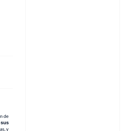
ón de
 sus
as, y