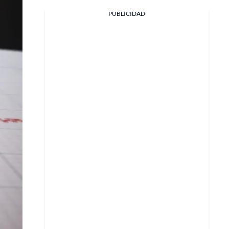
PUBLICIDAD
Facebook
X
Whatsapp
Copiar enlace
Telegram
LinkedIn