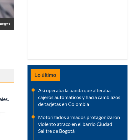
Images
Lo último
Así operaba la banda que alteraba
cajeros automáticos y hacía cambiazos
ales.
de tarjetas en Colombia
Motorizados armados protagonizaron
violento atraco en el barrio Ciudad
Salitre de Bogotá