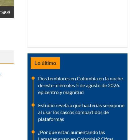
: SgCol
Lo último
s
Dos temblores en Colombia en la noche
de este miércoles 5 de agosto de 2026:
epicentro y magnitud
Estudio revela a qué bacterias se expone
al usar los cascos compartidos de
plataformas
¿Por qué están aumentando las
llamadas spam en Colombia? Cifras,