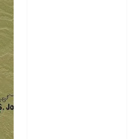
Facebook
X
Whatsapp
Copiar enlace
Telegram
LinkedIn