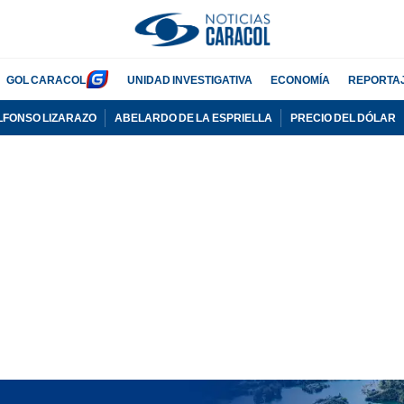
GOL CARACOL
UNIDAD INVESTIGATIVA
ECONOMÍA
REPORTA
LFONSO LIZARAZO
ABELARDO DE LA ESPRIELLA
PRECIO DEL DÓLAR
PUBLICIDAD