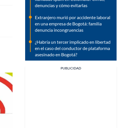
denuncias y cómo evitarlas
Extranjero murió por accidente laboral
en una empresa de Bogotá: familia
denuncia incongruencias
¿Habría un tercer implicado en libertad
en el caso del conductor de plataforma
asesinado en Bogotá?
PUBLICIDAD