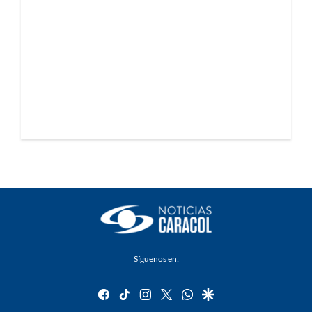
Síguenos en:
facebook
tiktok
instagram
twitter
whatsapp
google