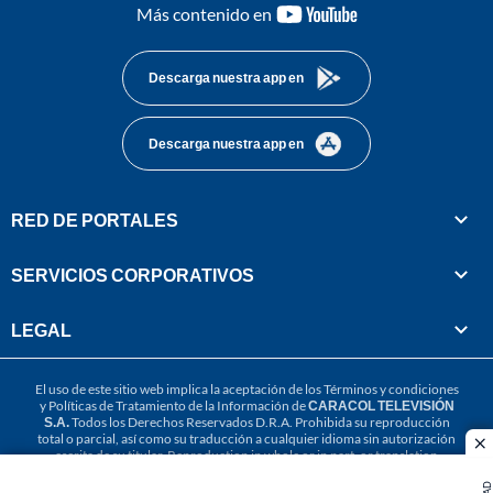
youtube-
Más contenido en
footer
Descarga nuestra app en
Descarga nuestra app en
RED DE PORTALES
SERVICIOS CORPORATIVOS
LEGAL
El uso de este sitio web implica la aceptación de los
Términos y condiciones
y
Políticas de Tratamiento de la Información
de
CARACOL TELEVISIÓN
S.A.
Todos los Derechos Reservados D.R.A. Prohibida su reproducción
total o parcial, así como su traducción a cualquier idioma sin autorización
cl
escrita de su titular. Reproduction in whole or in part, or translation
without written permission is prohibited. All rights reserved 2025.