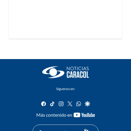
Síguenos en:
facebook
tiktok
instagram
twitter
whatsapp
google
youtube-
Más contenido en
footer