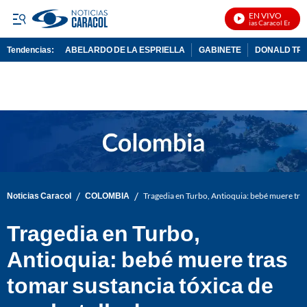
EN VIVO
Noticias Caracol En Vivo
Tendencias:
ABELARDO DE LA ESPRIELLA
GABINETE
DONALD TR
PUBLICIDAD
/
/
Noticias Caracol
COLOMBIA
Tragedia en Turbo, Antioquia: bebé muere tras
Tragedia en Turbo,
Antioquia: bebé muere tras
tomar sustancia tóxica de