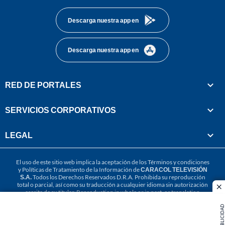
Descarga nuestra app en
Descarga nuestra app en
RED DE PORTALES
SERVICIOS CORPORATIVOS
LEGAL
El uso de este sitio web implica la aceptación de los
Términos y condiciones
y
Políticas de Tratamiento de la Información
de
CARACOL TELEVISIÓN
S.A.
Todos los Derechos Reservados D.R.A. Prohibida su reproducción
total o parcial, así como su traducción a cualquier idioma sin autorización
cl
escrita de su titular. Reproduction in whole or in part, or translation
without written permission is prohibited. All rights reserved 2025.
PUBLICIDAD
MIEMBRO DE: