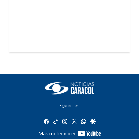
Síguenos en:
facebook
tiktok
instagram
twitter
whatsapp
google
youtube-
Más contenido en
footer