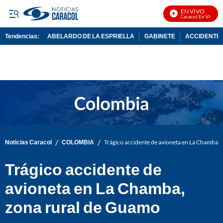
EN VIVO
Noticias Caracol En Vivo
Tendencias:
ABELARDO DE LA ESPRIELLA
GABINETE
ACCIDENTE 
PUBLICIDAD
/
/
Noticias Caracol
COLOMBIA
Trágico accidente de avioneta en La Chamba,
Trágico accidente de
avioneta en La Chamba,
zona rural de Guamo