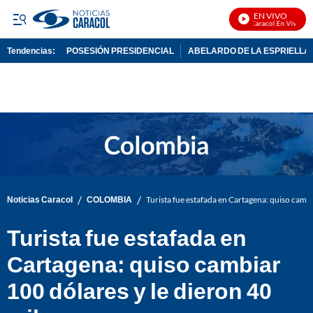
EN VIVO
Noticias Caracol En Vivo
Tendencias:
POSESIÓN PRESIDENCIAL
ABELARDO DE LA ESPRIELLA
PUBLICIDAD
/
/
Noticias Caracol
COLOMBIA
Turista fue estafada en Cartagena: quiso cambi
Turista fue estafada en
Cartagena: quiso cambiar
100 dólares y le dieron 40