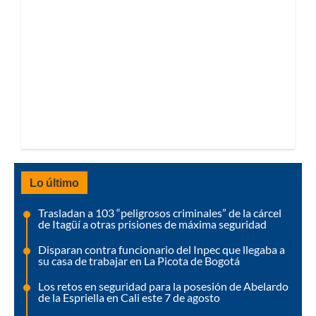
Lo último
Trasladan a 103 “peligrosos criminales” de la cárcel
de Itagüí a otras prisiones de máxima seguridad
Disparan contra funcionario del Inpec que llegaba a
su casa de trabajar en La Picota de Bogotá
Los retos en seguridad para la posesión de Abelardo
de la Espriella en Cali este 7 de agosto