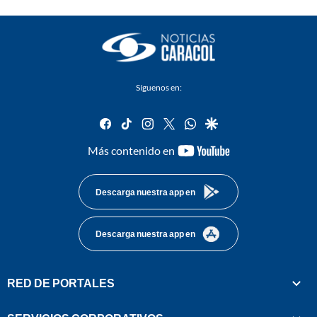
Síguenos en:
facebook
tiktok
instagram
twitter
whatsapp
google
youtube-
Más contenido en
footer
Descarga nuestra app en
Descarga nuestra app en
RED DE PORTALES