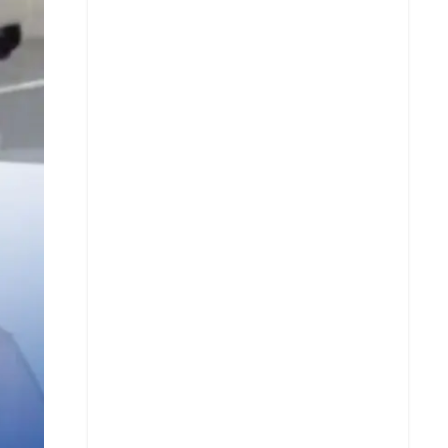
Facebook
X
Whatsapp
Copiar enlace
Telegram
LinkedIn