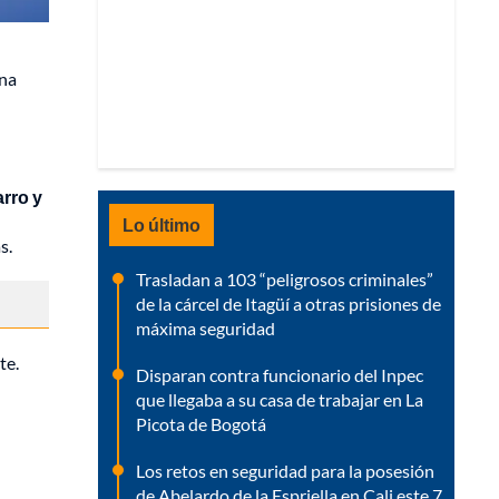
ena
arro y
Lo último
s.
Trasladan a 103 “peligrosos criminales”
de la cárcel de Itagüí a otras prisiones de
máxima seguridad
te.
Disparan contra funcionario del Inpec
que llegaba a su casa de trabajar en La
Picota de Bogotá
Los retos en seguridad para la posesión
de Abelardo de la Espriella en Cali este 7