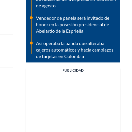
de agosto
Vendedor de panela será invitado de
honor en la posesión presidencial de
Abelardo de la Espriella
Así operaba la banda que alteraba
cajeros automáticos y hacía cambiazos
de tarjetas en Colombia
PUBLICIDAD