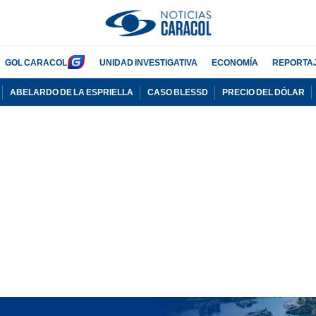
GOL CARACOL
UNIDAD INVESTIGATIVA
ECONOMÍA
REPORTA
ABELARDO DE LA ESPRIELLA
CASO BLESSD
PRECIO DEL DÓLAR
PUBLICIDAD