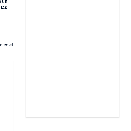
n un
 las
n en el