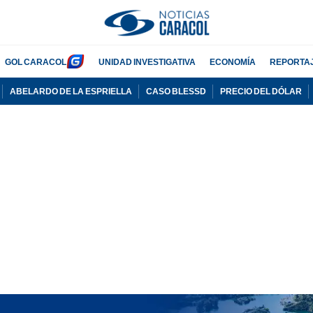
GOL CARACOL
UNIDAD INVESTIGATIVA
ECONOMÍA
REPORTA
ABELARDO DE LA ESPRIELLA
CASO BLESSD
PRECIO DEL DÓLAR
PUBLICIDAD