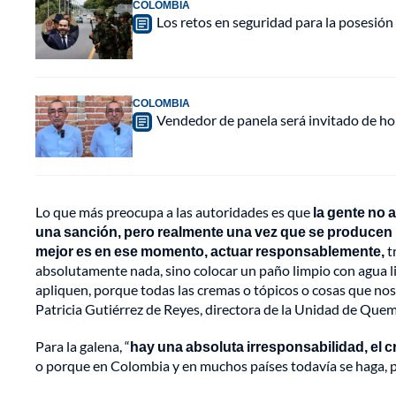
COLOMBIA
Los retos en seguridad para la posesión 
COLOMBIA
Vendedor de panela será invitado de hon
Lo que más preocupa a las autoridades es que
la gente no 
una sanción, pero realmente una vez que se producen l
mejor es en ese momento, actuar responsablemente,
t
absolutamente nada, sino colocar un paño limpio con agua li
apliquen, porque todas las cremas o tópicos o cosas que n
Patricia Gutiérrez de Reyes, directora de la Unidad de Quem
Para la galena, “
hay una absoluta irresponsabilidad, el 
o porque en Colombia y en muchos países todavía se haga, pe