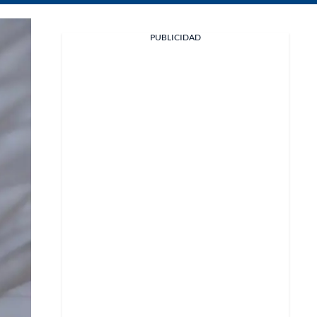
Facebook
PUBLICIDAD
X
Whatsapp
Copiar enlace
Telegram
LinkedIn