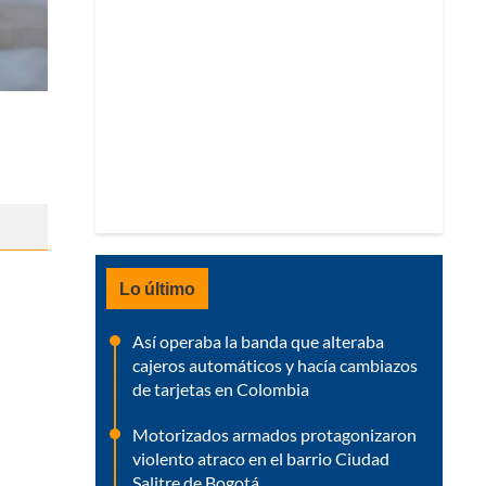
Lo último
Así operaba la banda que alteraba
cajeros automáticos y hacía cambiazos
de tarjetas en Colombia
Motorizados armados protagonizaron
violento atraco en el barrio Ciudad
Salitre de Bogotá