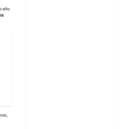
e año
es
res,