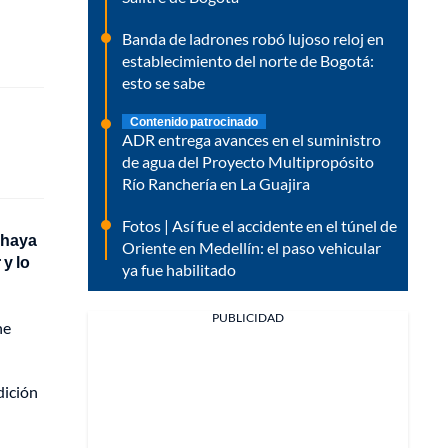
Banda de ladrones robó lujoso reloj en
establecimiento del norte de Bogotá:
esto se sabe
Contenido patrocinado
ADR entrega avances en el suministro
de agua del Proyecto Multipropósito
Río Ranchería en La Guajira
Fotos | Así fue el accidente en el túnel de
 haya
Oriente en Medellín: el paso vehicular
y lo
ya fue habilitado
PUBLICIDAD
ne
dición