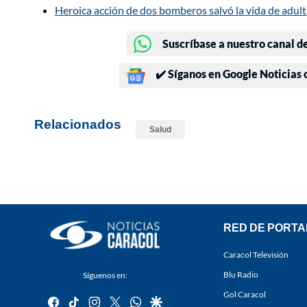
Heroica acción de dos bomberos salvó la vida de adul
Suscríbase a nuestro canal d
✔️ Síganos en Google Noticias
Relacionados
Salud
RED DE PORTA
Caracol Televisión
Blu Radio
Síguenos en:
Gol Caracol
facebook
tiktok
instagram
twitter
whatsapp
google