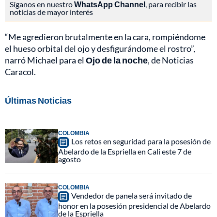
Síganos en nuestro
WhatsApp Channel
, para recibir las
noticias de mayor interés
“Me agredieron brutalmente en la cara, rompiéndome
el hueso orbital del ojo y desfigurándome el rostro”,
narró Michael para el
Ojo de la noche
, de Noticias
Caracol.
Últimas Noticias
COLOMBIA
Los retos en seguridad para la posesión de
Abelardo de la Espriella en Cali este 7 de
agosto
COLOMBIA
Vendedor de panela será invitado de
honor en la posesión presidencial de Abelardo
de la Espriella