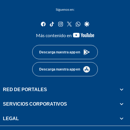
Síguenos en:
facebook
tiktok
instagram
twitter
whatsapp
google
youtube-
Más contenido en
footer
Descarga nuestra app en
Descarga nuestra app en
RED DE PORTALES
SERVICIOS CORPORATIVOS
LEGAL