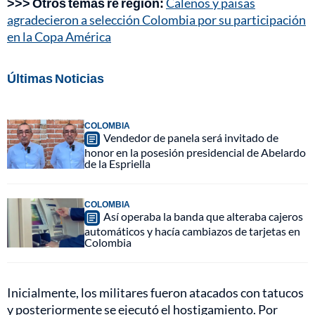
>>> Otros temas re región:
Caleños y paisas
agradecieron a selección Colombia por su participación
en la Copa América
Últimas Noticias
COLOMBIA
Vendedor de panela será invitado de
honor en la posesión presidencial de Abelardo
de la Espriella
COLOMBIA
Así operaba la banda que alteraba cajeros
automáticos y hacía cambiazos de tarjetas en
Colombia
Inicialmente, los militares fueron atacados con tatucos
y posteriormente se ejecutó el hostigamiento. Por