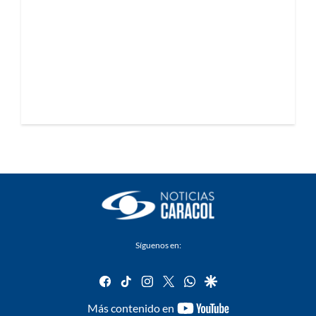
Síguenos en:
facebook
tiktok
instagram
twitter
whatsapp
google
youtube-
Más contenido en