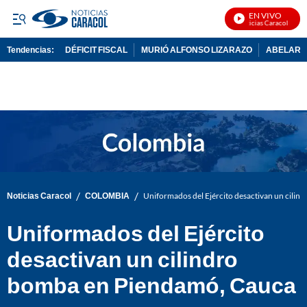
EN VIVO
Noticias Caracol En Viv
Tendencias:
DÉFICIT FISCAL
MURIÓ ALFONSO LIZARAZO
ABELARDO
PUBLICIDAD
/
/
Noticias Caracol
COLOMBIA
Uniformados del Ejército desactivan un cili
Uniformados del Ejército
desactivan un cilindro
bomba en Piendamó, Cauca