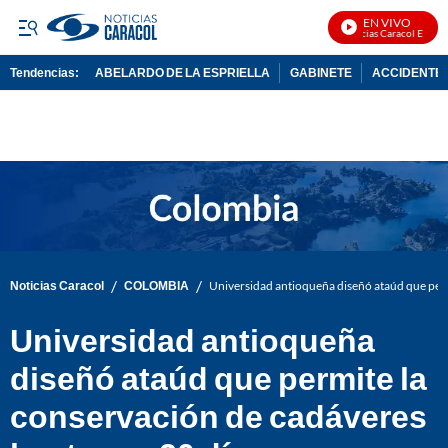
EN VIVO
Noticias Caracol En Vivo
Tendencias:
ABELARDO DE LA ESPRIELLA
GABINETE
ACCIDENTE 
PUBLICIDAD
/
/
Noticias Caracol
COLOMBIA
Universidad antioqueña diseñó ataúd que perm
Universidad antioqueña
diseñó ataúd que permite la
conservación de cadáveres