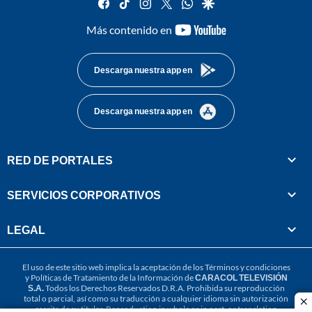
facebook
tiktok
instagram
twitter
whatsapp
google
youtube-
Más contenido en
footer
Descarga nuestra app en
Descarga nuestra app en
RED DE PORTALES
SERVICIOS CORPORATIVOS
LEGAL
El uso de este sitio web implica la aceptación de los
Términos y condiciones
y
Políticas de Tratamiento de la Información
de
CARACOL TELEVISIÓN
S.A.
Todos los Derechos Reservados D.R.A. Prohibida su reproducción
total o parcial, así como su traducción a cualquier idioma sin autorización
cl
escrita de su titular. Reproduction in whole or in part, or translation