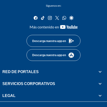
Síguenos en:
facebook
tiktok
instagram
twitter
whatsapp
google
youtube-
Más contenido en
footer
Descarga nuestra app en
Descarga nuestra app en
RED DE PORTALES
SERVICIOS CORPORATIVOS
LEGAL