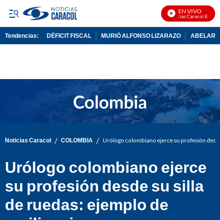
EN VIVO
Noticias Caracol En Vivo
Tendencias:
DÉFICIT FISCAL
MURIÓ ALFONSO LIZARAZO
ABELARDO
PUBLICIDAD
/
/
Noticias Caracol
COLOMBIA
Urólogo colombiano ejerce su profesión desde s
Urólogo colombiano ejerce
su profesión desde su silla
de ruedas: ejemplo de