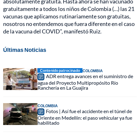
absolutamente gratuita. Hasta ahora se han vacunado
gratuitamente a todos los niños de Colombia (…) las 21
vacunas que aplicamos rutinariamente son gratuitas,
nosotros no entendemos que fuera diferente en el caso
de la vacuna del COVID”, manifestó Ruiz.
Últimas Noticias
Contenido patrocinado
COLOMBIA
ADR entrega avances en el suministro de
agua del Proyecto Multipropósito Río
Ranchería en La Guajira
COLOMBIA
Fotos | Así fue el accidente en el túnel de
Oriente en Medellín: el paso vehicular ya fue
habilitado