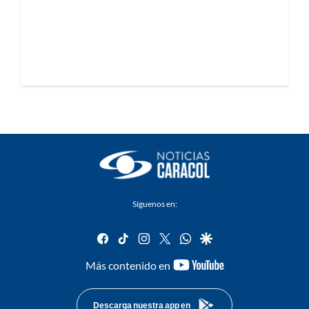
Síguenos en:
facebook
tiktok
instagram
twitter
whatsapp
google
youtube-
Más contenido en
footer
Descarga nuestra app en