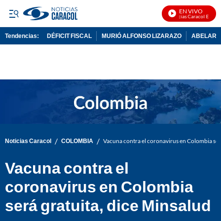
EN VIVO
Noticias Caracol En Vivo
Tendencias:
DÉFICIT FISCAL
MURIÓ ALFONSO LIZARAZO
ABELARDO
PUBLICIDAD
/
/
Noticias Caracol
COLOMBIA
Vacuna contra el coronavirus en Colombia será
Vacuna contra el
coronavirus en Colombia
será gratuita, dice Minsalud