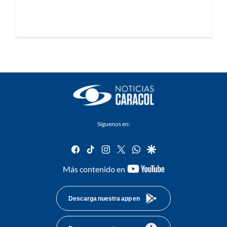
Síguenos en:
facebook
tiktok
instagram
twitter
whatsapp
google
youtube-
Más contenido en
footer
Descarga nuestra app en