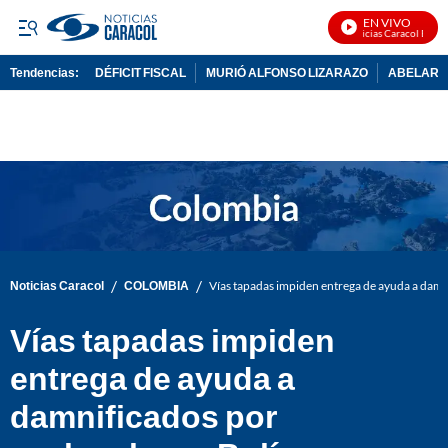
EN VIVO
Noticias Caracol En Viv
Tendencias:
DÉFICIT FISCAL
MURIÓ ALFONSO LIZARAZO
ABELARDO
PUBLICIDAD
/
/
Noticias Caracol
COLOMBIA
Vías tapadas impiden entrega de ayuda a damn
Vías tapadas impiden
entrega de ayuda a
damnificados por