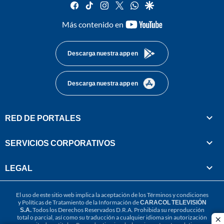
facebook
tiktok
instagram
twitter
whatsapp
google
youtube-
Más contenido en
footer
Descarga nuestra app en
Descarga nuestra app en
RED DE PORTALES
SERVICIOS CORPORATIVOS
LEGAL
El uso de este sitio web implica la aceptación de los
Términos y condiciones
y
Políticas de Tratamiento de la Información
de
CARACOL TELEVISIÓN
S.A.
Todos los Derechos Reservados D.R.A. Prohibida su reproducción
total o parcial, así como su traducción a cualquier idioma sin autorización
cl