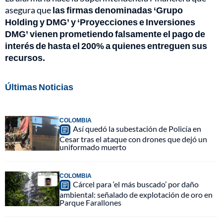
asegura que
las firmas denominadas ‘Grupo
Holding y DMG’ y ‘Proyecciones e Inversiones
DMG’ vienen prometiendo falsamente el pago de
interés de hasta el 200% a quienes entreguen sus
recursos.
Últimas Noticias
COLOMBIA
Así quedó la subestación de Policía en
Cesar tras el ataque con drones que dejó un
uniformado muerto
COLOMBIA
Cárcel para ‘el más buscado’ por daño
ambiental: señalado de explotación de oro en
Parque Farallones