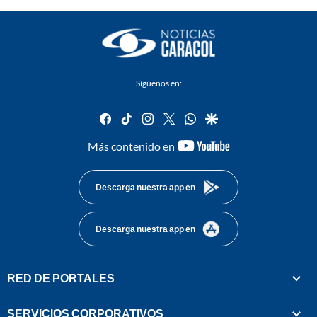
Síguenos en:
facebook
tiktok
instagram
twitter
whatsapp
google
youtube-
Más contenido en
footer
Descarga nuestra app en
Descarga nuestra app en
RED DE PORTALES
SERVICIOS CORPORATIVOS