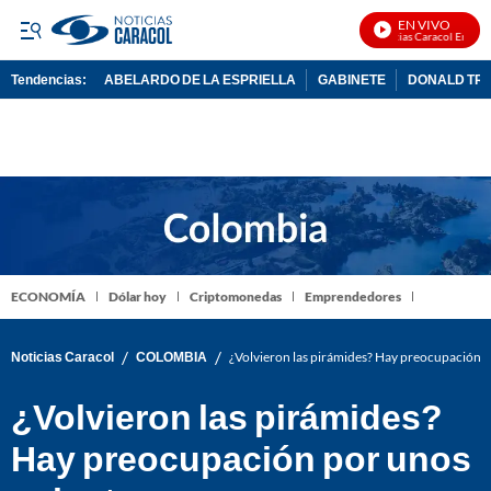
EN VIVO
Noticias Caracol En Vivo
Tendencias:
ABELARDO DE LA ESPRIELLA
GABINETE
DONALD TR
PUBLICIDAD
ECONOMÍA
Dólar hoy
Criptomonedas
Emprendedores
/
/
Noticias Caracol
COLOMBIA
¿Volvieron las pirámides? Hay preocupación p
¿Volvieron las pirámides?
Hay preocupación por unos